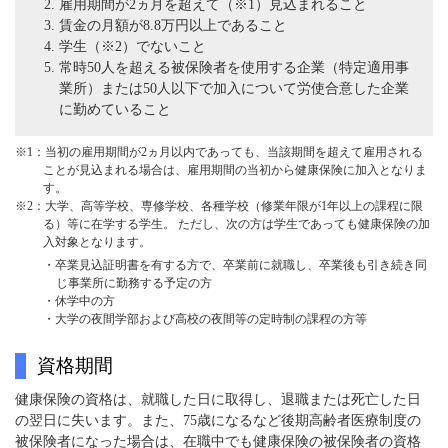
雇用期間が2ヵ月を超えて（※1）見込まれること
賃金の月額が8.8万円以上であること
学生（※2）でないこと
常時50人を超える被保険者を使用する企業（特定適用事
業所）または50人以下で加入について労使合意した企業
に勤めていること
※1：当初の雇用期間が2ヵ月以内であっても、当該期間を超えて雇用される
ことが見込まれる場合は、雇用期間の当初から健康保険に加入となりま
す。
※2：大学、高等学校、専修学校、各種学校（修業年限が1年以上の課程に限
る）等に在学する学生。 ただし、次の方は学生であっても健康保険の加
入対象となります。
・卒業見込証明書を有する方で、卒業前に就職し、卒業後も引き続き同
じ事業所に勤務する予定の方
・休学中の方
・大学の夜間学部および高校の夜間等の定時制の課程の方等
資格期間
健康保険の資格は、就職した日に取得し、退職または死亡した日
の翌日に失います。また、75歳になるなど後期高齢者医療制度の
被保険者になった場合は、在職中でも健康保険の被保険者の資格