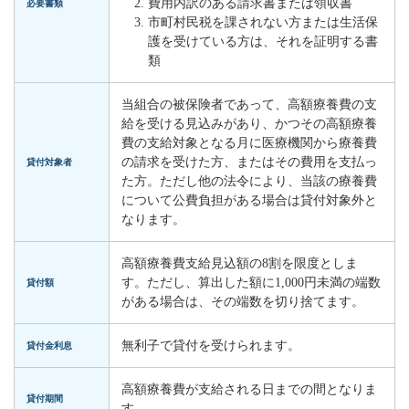
費用内訳のある請求書または領収書
必要書類
市町村民税を課されない方または生活保
護を受けている方は、それを証明する書
類
当組合の被保険者であって、高額療養費の支
給を受ける見込みがあり、かつその高額療養
費の支給対象となる月に医療機関から療養費
の請求を受けた方、またはその費用を支払っ
貸付対象者
た方。ただし他の法令により、当該の療養費
について公費負担がある場合は貸付対象外と
なります。
高額療養費支給見込額の8割を限度としま
す。ただし、算出した額に1,000円未満の端数
貸付額
がある場合は、その端数を切り捨てます。
無利子で貸付を受けられます。
貸付金利息
高額療養費が支給される日までの間となりま
貸付期間
す。