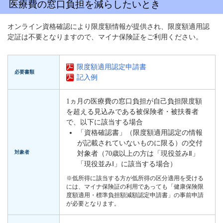
医療費の窓口負担を減らしたいとき
オンライン資格確認により限度額情報が提供され、限度額適用認
定証は不要となりますので、マイナ保険証をご利用ください。
限度額適用認定申請書
必要書類
記入例
1ヵ月の医療費の窓口負担が自己負担限度額
を超える見込みである被保険者・被扶養者
で、以下に該当する場合
「資格確認書」（限度額適用認定の情報
が記載されていないものに限る）の交付
対象者
対象者（70歳以上の方は「現役並みⅡ」
「現役並みⅠ」に該当する場合）
※低所得に該当する方が低所得の区分適用を受ける
には、マイナ保険証の利用であっても「健康保険限
度額適用・標準負担額減額認定申請書」の事前申請
が必要となります。